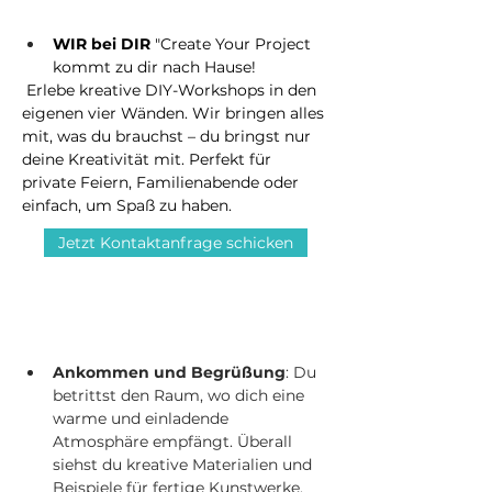
erleben
WIR bei DIR 
"Create Your Project 
kommt zu dir nach Hause!
 Erlebe kreative DIY-Workshops in den 
eigenen vier Wänden. Wir bringen alles 
mit, was du brauchst – du bringst nur 
deine Kreativität mit. Perfekt für 
private Feiern, Familienabende oder 
einfach, um Spaß zu haben.
Jetzt Kontaktanfrage schicken
So kannst du dir deinen
Workshop vorstellen
Ankommen und Begrüßung
: Du 
betrittst den Raum, wo dich eine 
warme und einladende 
Atmosphäre empfängt. Überall 
siehst du kreative Materialien und 
Beispiele für fertige Kunstwerke. 